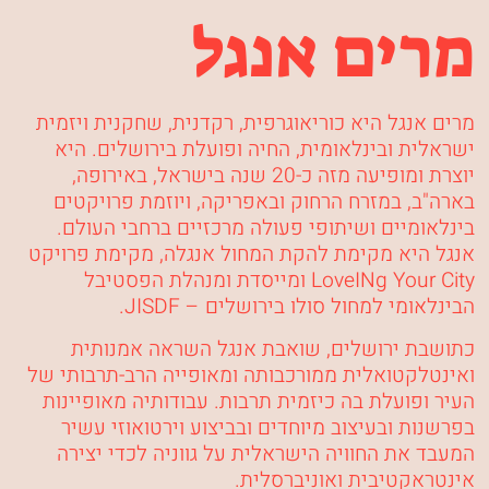
מרים אנגל
מרים אנגל היא כוריאוגרפית, רקדנית, שחקנית ויזמית
ישראלית ובינלאומית, החיה ופועלת בירושלים. היא
יוצרת ומופיעה מזה כ-20 שנה בישראל, באירופה,
בארה"ב, במזרח הרחוק ובאפריקה, ויוזמת פרויקטים
בינלאומיים ושיתופי פעולה מרכזיים ברחבי העולם.
אנגל היא מקימת להקת המחול אנגלה, מקימת פרויקט
LoveINg Your City
ומייסדת ומנהלת הפסטיבל
הבינלאומי למחול סולו בירושלים –
JISDF
.
כתושבת ירושלים, שואבת אנגל השראה אמנותית
ואינטלקטואלית ממורכבותה ומאופייה הרב-תרבותי של
העיר ופועלת בה כיזמית תרבות. עבודותיה מאופיינות
בפרשנות ובעיצוב מיוחדים ובביצוע וירטואוזי עשיר
המעבד את החוויה הישראלית על גווניה לכדי יצירה
אינטראקטיבית ואוניברסלית.