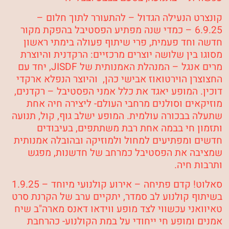
קונצרט הנעילה הגדול
–
להתעורר לתוך חלום
–
6.9.25 – כמדי שנה מפתיע הפסטיבל בהפקת מקור
חדשה וחד פעמית, פרי שיתוף פעולה בימתי ראשון
מסוגו בין שלושה יוצרים מרכזיים: הרקדנית והיוצרת
מרים אנגל
– המנהלת האמנותית של JISDF, יחד עם
החצוצרן הוירטואוז
אבישי כהן,
והיוצר הנפלא
ארקדי
דוכין
. המופע יאגד את כלל אמני הפסטיבל – רקדנים,
מוזיקאים וסולנים מרחבי העולם- ליצירה חיה אחת
שתעלה בבכורה עולמית. המופע ישלב גוף, קול, תנועה
ותזמון חי בבמה אחת רבת משתתפים, בעיבודים
חדשים ומפתיעים למחול ולמוזיקה ובהובלה אמנותית
שמציבה את הפסטיבל כמרחב של חדשנות, מפגש
ותרבות חיה.
סאלוט! קדם פתיחה – אירוע קולנועי מיוחד
– 1.9.25
בשיתוף קולנוע לב סמדר, יתקיים ערב של הקרנת סרט
טאיוואני עכשווי לצד מופע ווידאו דאנס מארה"ב שיח
אמנים ומופע חי ייחודי על במת הקולנוע- כהרחבת