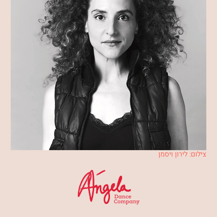
צילום: לירון ויסמן