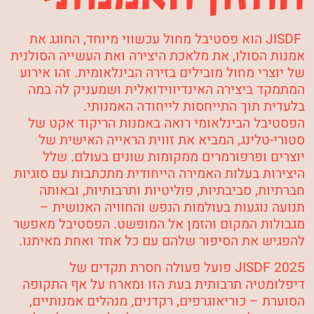
JISDF הוא פסטיבל מחול עכשווי מיוחד, החוגג את
אמנות הסולו, את מלאכת היצירה ואת העשייה הסולנית
של יוצרי מחול מובילים בזירה הבינלאומית. זהו אירוע
המתמקד ביצירה האינדיווידואלית ושמעניק לה במה
בלעדית תוך התייחסות לייחודה האמנותי.
הפסטיבל הבינלאומי רואה באמנות הריקוד אקט של
סטורי-טלינג, המביא את זווית הראייה האישית של
יוצרים ופרפורמרים ממקומות שונים בעולם. שלל
היצירות בעלות האמירה הייחודית מתכתבות עם סוגיות
חברתיות, סביבתיות, פוליטיות ותרבותיות, ובאותה
תנועה נוגעות בעולמות הנפש והחוויה האנושית –
מגבולות המקום והזמן אל המופשט. הפסטיבל מאפשר
להפגיש את הסיפור שלהם עם כל אחד ואחת מאיתנו.
JISDF 2025 פועל פעולה חסרת תקדים של
דיפלומטיה תרבותית בעת הזו ומארח על אף התקופה
הסוערת – כוריאוגרפים, רקדנים, מנהלים אמנותיים,