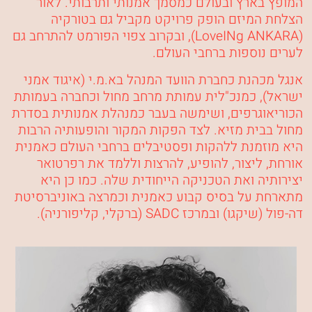
המופץ בארץ ובעולם כמסמך אמנותי ותרבותי. לאור
הצלחת המיזם הופק פרויקט מקביל גם בטורקיה
(
LoveINg ANKARA
), ובקרוב צפוי הפורמט להתרחב גם
לערים נוספות ברחבי העולם.
אנגל מכהנת כחברת הוועד המנהל בא.מ.י (איגוד אמני
ישראל), כמנכ"לית עמותת מרחב מחול וכחברה בעמותת
הכוריאוגרפים, ושימשה בעבר כמנהלת אמנותית בסדרת
מחול בבית מזיא. לצד הפקות המקור והופעותיה הרבות
היא מוזמנת ללהקות ופסטיבלים ברחבי העולם כאמנית
אורחת, ליצור, להופיע, להרצות וללמד את רפרטואר
יצירותיה ואת הטכניקה הייחודית שלה. כמו כן היא
מתארחת על בסיס קבוע כאמנית וכמרצה באוניברסיטת
דה-פול (שיקגו) ובמרכז
SADC
(ברקלי, קליפורניה).