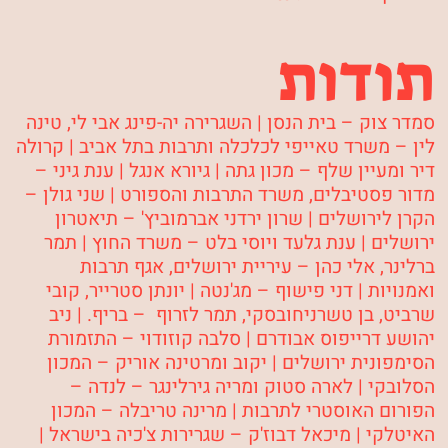
תודות
סמדר צוק – בית הנסן | השגרירה יה-פינג אבי לי, טינה
לין – משרד טאייפי לכלכלה ותרבות בתל אביב | קרולה
דיר ומעיין שלף – מכון גתה | גיורא אנגל | ענת גיני –
מדור פסטיבלים, משרד התרבות והספורט | שני גולן –
הקרן לירושלים | שרון ירדני אברמוביץ' – תיאטרון
ירושלים | ענת גלעד ויוסי בלט – משרד החוץ | תמר
ברלינר, אלי כהן – עיריית ירושלים, אגף תרבות
ואמנויות | דני פישוף – מג'נטה | יונתן סטרייר, קובי
שרביט, בן טשרניחובסקי, תמר לזרוף – בריף. | ניב
יהושע דרייפוס אבודרם | סלבה קוזודוי – התזמורת
הסימפונית ירושלים | יקוב ומרטינה אוריק – המכון
הסלובקי | לארה סטוק ומריה גירלינגר – לנדה –
הפורום האוסטרי לתרבות | מרינה טריבלה – המכון
האיטלקי | מיכאל דבוז'ק – שגרירות צ'כיה בישראל |