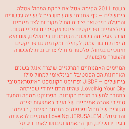
בשנת 2011 הקימה אנגל את להקת המחול אנגלה
בירושלים – גוף אמנותי שמשמש בית לעשייה עכשווית
והמעלה רפרטואר יצירות מחול מקוריות לצד מיזמים
בינלאומיים ופרויקטים אינטראקטיביים ותלויי מקום.
מרכז פעילותה בשכונת הקטמונים בירושלים, שם היא
מייצרת חיבור עמוק לקהילה ומקדמת גם פרויקטים
חינוכיים במחול, פלטפורמות ליוצרים ובית להכשרה
והעשרה מקצועית.
המיזמים האמנותיים המרכזיים שיצרה אנגל בשנים
האחרונות הם הפסטיבל הבינלאומי למחול סולו
בירושלים –
JISDF
ופרויקט הקונספט האינטראקטיבי
LoveINg Your City
, שהינו מיזם ייחודי שפיתחה
בתגובה למשבר מגפת הקורונה. הפרויקט ממפה ומתעד
סיפורי אהבה אמיתיים של העיר באמצעות יצירה
מקורית של מחול ופרפומנס במרחב הציבורי, הבימתי
והדיגיטלי.
LoveINg JERUSALEM
התקיים לראשונה
בעיר ירושלים, תוך התאמתו וגיבושו לאתר דיגיטל