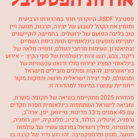
פסטיבל JISDF היוקרתי חוזר במהדורתו הרביעית
ומזמין את הקהל לשבוע של יצירה, תרבות, תנועה ויין
טוב בליבה הפועם של ירושלים. בחמישה לוקיישנים
יתקיימו מופעים בינלאומיים תחת כיפת השמיים
ובתיאטרון, טעימות מרחבי העולם, וחוויה מלאה של
ריקוד, צבע, רגש ורוח ירושלמית של סוף הקיץ – אירוע
בינלאומי המציג יצירות סולו ודואט עכשוויות של
כוריאוגרפים, להקות וסולנים מובילים מישראל
ומהעולם, לצד יצירה ישראלית חדשה והפקות מקור
ייחודיות שנוצרו במיוחד למהדורה זו.
מהדורת 2025 מתקיימת בשיאה של תקופה סוערת,
ומביאה לישראל השתתפות בינלאומית חסרת תקדים
עם 45 אמנים מ־13 מדינות:
טייוואן, יפן, ארה"ב,
גרמניה, איטליה, הולנד, צ’כיה, סלובקיה, יוון, רומניה,
ארגנטינה, פולין וישראל
במרקם עשיר של עולמות
תנועה, סגנון ופרספקטיבה. זהו רגע נדיר של קרבה בו