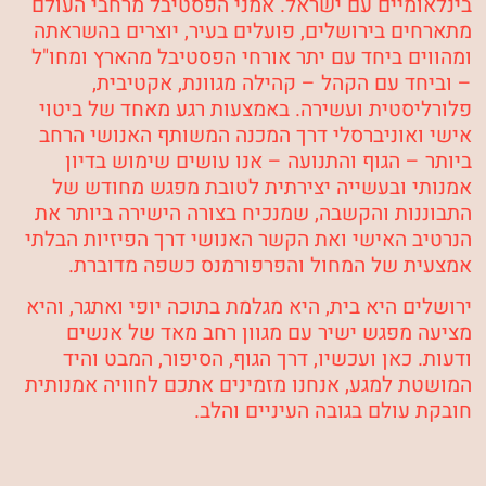
בינלאומיים עם ישראל. אמני הפסטיבל מרחבי העולם
מתארחים בירושלים, פועלים בעיר, יוצרים בהשראתה
ומהווים ביחד עם יתר אורחי הפסטיבל מהארץ ומחו"ל
– וביחד עם הקהל – קהילה מגוונת, אקטיבית,
פלורליסטית ועשירה. באמצעות רגע מאחד של ביטוי
אישי ואוניברסלי דרך המכנה המשותף האנושי הרחב
ביותר – הגוף והתנועה – אנו עושים שימוש בדיון
אמנותי ובעשייה יצירתית לטובת מפגש מחודש של
התבוננות והקשבה, שמנכיח בצורה הישירה ביותר את
הנרטיב האישי ואת הקשר האנושי דרך הפיזיות הבלתי
אמצעית של המחול והפרפורמנס כשפה מדוברת.
ירושלים היא בית, היא מגלמת בתוכה יופי ואתגר, והיא
מציעה מפגש ישיר עם מגוון רחב מאד של אנשים
ודעות. כאן ועכשיו, דרך הגוף, הסיפור, המבט והיד
המושטת למגע, אנחנו מזמינים אתכם לחוויה אמנותית
חובקת עולם בגובה העיניים והלב.