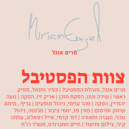
מרים אנגל
צוות הפסטיבל
מרים אנגל
, מנהלת הפסטיבל |
כפיר נתנאל
, מפיק
ראשי |
שירה ונונו
, הפקת תוכן |
אריק זיו
, הפקה |
נועה
יהודיין
, הפקה |
סהר עזימי
, ניהול מופעים |
בריף.
, מיתוג
שיווק ופרסום |
מורן פז
, יחסי ציבור |
מג'נטה
, ניהול
טכני, הגברה ותאורה |
דור קדמי, אייל רפאלוב, עלמה
קיני
, צילום ותיעוד |
חיים וומברנדט
, משרד רו"ח