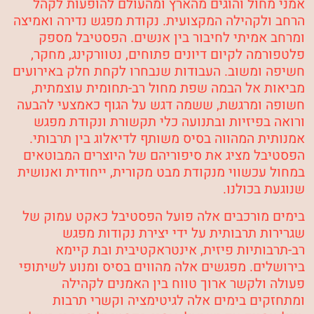
אמני מחול והוגים מהארץ ומהעולם להופעות לקהל
הרחב ולקהילה המקצועית. נקודת מפגש נדירה ואמיצה
ומרחב אמיתי לחיבור בין אנשים. הפסטיבל מספק
פלטפורמה לקיום דיונים פתוחים, נטוורקינג, מחקר,
חשיפה ומשוב. העבודות שנבחרו לקחת חלק באירועים
מביאות אל הבמה שפת מחול רב-תחומית עוצמתית,
חשופה ומרגשת, ששמה דגש על הגוף כאמצעי להבעה
ורואה בפיזיות ובתנועה כלי תקשורת ונקודת מפגש
אמנותית המהווה בסיס משותף לדיאלוג בין תרבותי.
הפסטיבל מציג את סיפוריהם של היוצרים המבוטאים
במחול עכשווי מנקודת מבט מקורית, ייחודית ואנושית
שנוגעת בכולנו.
בימים מורכבים אלה פועל הפסטיבל כאקט עמוק של
שגרירות תרבותית על ידי יצירת נקודות מפגש
רב-תרבותיות פיזית, אינטראקטיבית ובת קיימא
בירושלים. מפגשים אלה מהווים בסיס ומנוע לשיתופי
פעולה ולקשר ארוך טווח בין האמנים לקהילה
ומתחזקים בימים אלה לגיטימציה וקשרי תרבות