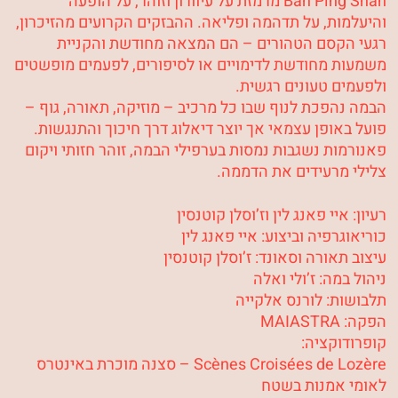
Ban Ping Shan מרמזת על עיוורון וזוהר, על הופעה
והיעלמות, על תדהמה ופליאה. ההבזקים הקרועים מהזיכרון,
רגעי הקסם הטהורים – הם המצאה מחודשת והקניית
משמעות מחודשת לדימויים או לסיפורים, לפעמים מופשטים
ולפעמים טעונים רגשית.
הבמה נהפכת לנוף שבו כל מרכיב – מוזיקה, תאורה, גוף –
פועל באופן עצמאי אך יוצר דיאלוג דרך חיכוך והתנגשות.
פאנורמות נשגבות נמסות בערפילי הבמה, זוהר חזותי ויקום
צלילי מרעידים את הדממה.
רעיון: איי פאנג לין וז’וסלן קוטנסין
כוריאוגרפיה וביצוע: איי פאנג לין
עיצוב תאורה וסאונד: ז’וסלן קוטנסין
ניהול במה: ז’ולי ואלה
תלבושות: לורנס אלקייה
הפקה: MAIASTRA
קופרודוקציה:
Scènes Croisées de Lozère – סצנה מוכרת באינטרס
לאומי אמנות בשטח