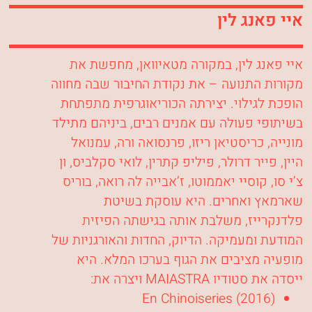
איי פאנג לין
איי פאנג לין, במקורה מטאיוואן, מחפשת את
מקורות התנועה – את נקודת החיבור שבה מחווה
הופכת לגילוי. יצירתה הכוריאוגרפית מתפתחת
בשיתופי פעולה עם אמנים רבים, ביניהם מתילד
מונייה, כריסטיאן ריזו, פרנסואה ורה, עמנואל
היין, פייר דרולר, פיליפ קתרין, לואי סקלביס, ון
צ’י סו, קוסיי יאממוטו, ז’אבייה לה רואה, בוריס
שארמאץ ואחרים. היא עוסקת בשיטת
פלדנקרייז, משלבת אותה בגישתה הפיזית
המודעת ומעמיקה. הדיוק, החדות והאורגניות של
מופעיה מציבים את הגוף בערכו המלא. היא
ייסדה את סטודיו MAIASTRA ויצרה את:
En Chinoiseries (2016)